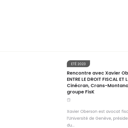
google+
faceboo
ETÉ 2023
Rencontre avec Xavier Ob
ENTRE LE DROIT FISCAL ET L
Cinécran, Crans-Montana 
groupe FisK
Xavier Oberson est avocat fisc
l’Université de Genève, prési
du...